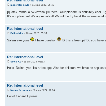
Re: International level
moderator soyle
» 11 мар 2022, 05:49
[quote="Милана Ахматова"]Hi there! Your plarform is definitely cool. I 
It's our pleasure! We appreciate it! We will be try be at the international l
Re: International level
Delina Niht
» 10 авг 2023, 05:34
Salem everyone
I have question
IS this a free up? Do you have 
Re: International level
Soyle KZ
» 11 авг 2023, 03:33
Hello. Delina. yes, it's a free app. Also for children, we have an applica
Re: International level
Мария Затаевич
» 28 июн 2024, 11:14
Hello! Сәлем! Привет!