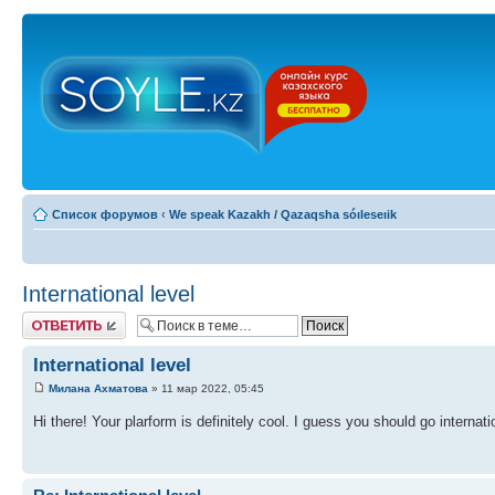
Список форумов
‹
We speak Kazakh / Qazaqsha sóıleseıik
International level
Ответить
International level
Милана Ахматова
» 11 мар 2022, 05:45
Hi there! Your plarform is definitely cool. I guess you should go internati