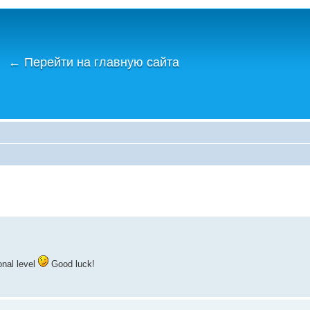
←
Перейти на главную сайта
onal level
Good luck!