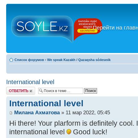
←
Перейти на глав
Список форумов
‹
We speak Kazakh / Qazaqsha sóıleseıik
International level
Ответить
International level
Милана Ахматова
» 11 мар 2022, 05:45
Hi there! Your plarform is definitely cool
international level
Good luck!