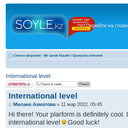
←
Перейти на глав
Список форумов
‹
We speak Kazakh / Qazaqsha sóıleseıik
International level
Ответить
International level
Милана Ахматова
» 11 мар 2022, 05:45
Hi there! Your plarform is definitely cool
international level
Good luck!