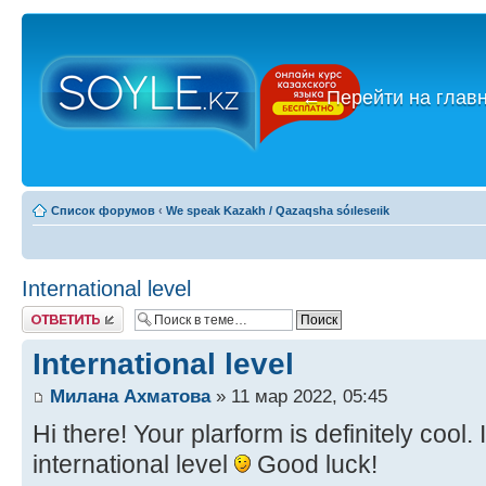
←
Перейти на глав
Список форумов
‹
We speak Kazakh / Qazaqsha sóıleseıik
International level
Ответить
International level
Милана Ахматова
» 11 мар 2022, 05:45
Hi there! Your plarform is definitely cool
international level
Good luck!