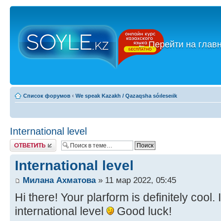
←
Перейти на глав
Список форумов
‹
We speak Kazakh / Qazaqsha sóıleseıik
International level
Ответить
International level
Милана Ахматова
» 11 мар 2022, 05:45
Hi there! Your plarform is definitely cool
international level
Good luck!