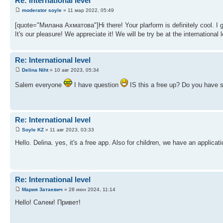
Re: International level
moderator soyle
» 11 мар 2022, 05:49
[quote="Милана Ахматова"]Hi there! Your plarform is definitely cool. I 
It's our pleasure! We appreciate it! We will be try be at the international l
Re: International level
Delina Niht
» 10 авг 2023, 05:34
Salem everyone
I have question
IS this a free up? Do you have 
Re: International level
Soyle KZ
» 11 авг 2023, 03:33
Hello. Delina. yes, it's a free app. Also for children, we have an applica
Re: International level
Мария Затаевич
» 28 июн 2024, 11:14
Hello! Сәлем! Привет!