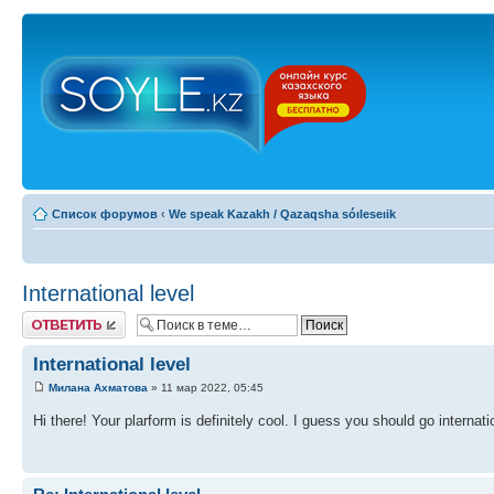
Список форумов
‹
We speak Kazakh / Qazaqsha sóıleseıik
International level
Ответить
International level
Милана Ахматова
» 11 мар 2022, 05:45
Hi there! Your plarform is definitely cool. I guess you should go internati