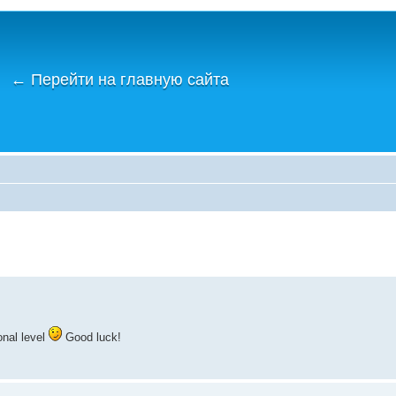
←
Перейти на главную сайта
onal level
Good luck!