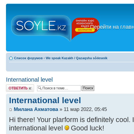
←
Перейти на глав
Список форумов
‹
We speak Kazakh / Qazaqsha sóıleseıik
International level
Ответить
International level
Милана Ахматова
» 11 мар 2022, 05:45
Hi there! Your plarform is definitely cool
international level
Good luck!