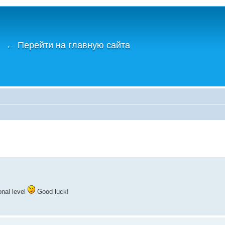
←
Перейти на главную сайта
onal level
Good luck!