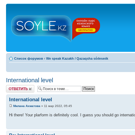
Список форумов
‹
We speak Kazakh / Qazaqsha sóıleseıik
International level
Ответить
International level
Милана Ахматова
» 11 мар 2022, 05:45
Hi there! Your plarform is definitely cool. I guess you should go internati