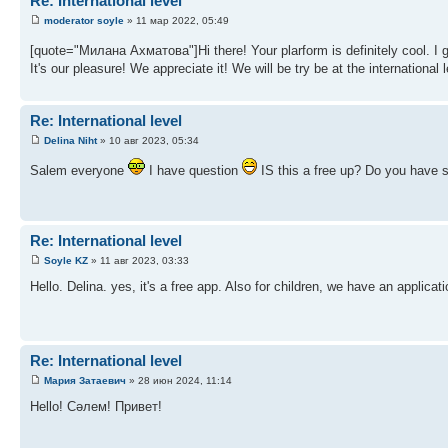
Re: International level
moderator soyle
» 11 мар 2022, 05:49
[quote="Милана Ахматова"]Hi there! Your plarform is definitely cool. I 
It's our pleasure! We appreciate it! We will be try be at the international l
Re: International level
Delina Niht
» 10 авг 2023, 05:34
Salem everyone
I have question
IS this a free up? Do you have 
Re: International level
Soyle KZ
» 11 авг 2023, 03:33
Hello. Delina. yes, it's a free app. Also for children, we have an applica
Re: International level
Мария Затаевич
» 28 июн 2024, 11:14
Hello! Сәлем! Привет!