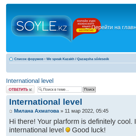
←
Перейти на глав
Список форумов
‹
We speak Kazakh / Qazaqsha sóıleseıik
International level
Ответить
International level
Милана Ахматова
» 11 мар 2022, 05:45
Hi there! Your plarform is definitely cool
international level
Good luck!