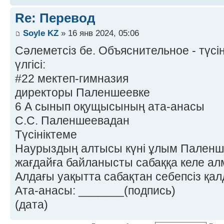
Re: Перевод
Soyle KZ
» 16 янв 2024, 05:06
Сәлеметсіз бе. Объяснительное - түсін
үлгісі:
#22 мектеп-гимназия
директоры Паленшеевке
6 А сынып оқущысының ата-анасы
С.С. Паленшеевадан
Түсініктеме
Наурыздың алтысы күні ұлым Пален
жағдайға байланысты сабаққа келе ал
Алдағы уақытта сабақтан себепсіз қ
Ата-анасы: _______(подпись)
(дата)