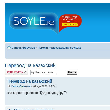
Список форумов
‹
Помоги пользователям soyle.kz
Перевод на казахский
Ответить
Перевод на казахский
Karina Omarova
» 02 дек 2022, 04:00
как верно перевести "Қадірсіздендіру"?