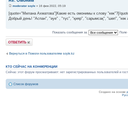
Re: Омоним
moderator soyle
» 16 фев 2022, 05:19
[quote="Милана Ахматова"]Какие есть омонимы к слову "көк"?[/quot
Добрый день! "Аспан", "әуе" , "түс", "қияр", "сарымсақ", "шөп", "кө
Показать сообщения за:
Поле 
Ответить
Вернуться в Помоги пользователям soyle.kz
КТО СЕЙЧАС НА КОНФЕРЕНЦИИ
Сейчас этот форум просматривают: нет зарегистрированных пользователей и гост
Список форумов
Создано на основе
Рус