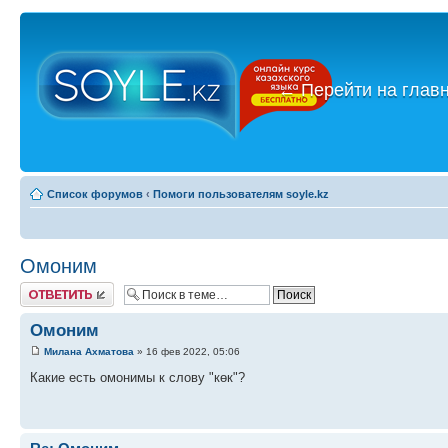
←
Перейти на глав
Список форумов
‹
Помоги пользователям soyle.kz
Омоним
Ответить
Омоним
Милана Ахматова
» 16 фев 2022, 05:06
Какие есть омонимы к слову "көк"?