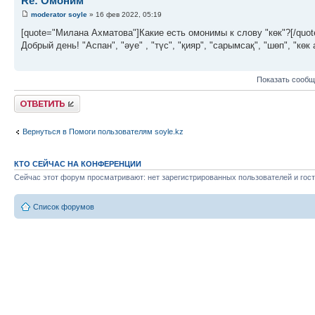
Re: Омоним
moderator soyle
» 16 фев 2022, 05:19
[quote="Милана Ахматова"]Какие есть омонимы к слову "көк"?[/quot
Добрый день! "Аспан", "әуе" , "түс", "қияр", "сарымсақ", "шөп", "кө
Показать сообщ
Ответить
Вернуться в Помоги пользователям soyle.kz
КТО СЕЙЧАС НА КОНФЕРЕНЦИИ
Сейчас этот форум просматривают: нет зарегистрированных пользователей и гост
Список форумов