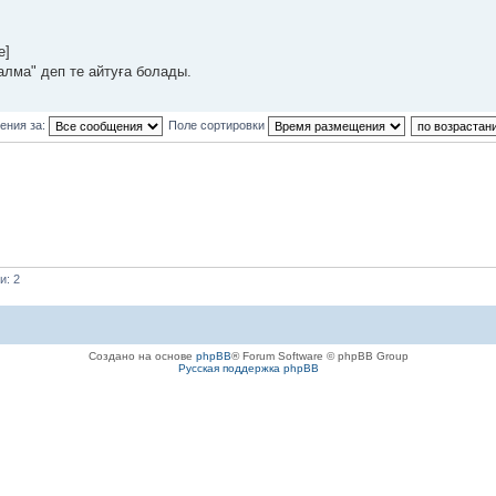
e]
к алма" деп те айтуға болады.
ения за:
Поле сортировки
и: 2
Создано на основе
phpBB
® Forum Software © phpBB Group
Русская поддержка phpBB