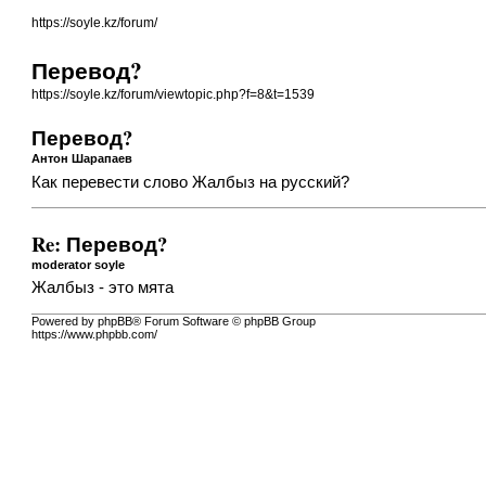
https://soyle.kz/forum/
Перевод?
https://soyle.kz/forum/viewtopic.php?f=8&t=1539
Перевод?
Антон Шарапаев
Как перевести слово Жалбыз на русский?
Re: Перевод?
moderator soyle
Жалбыз - это мята
Powered by phpBB® Forum Software © phpBB Group
https://www.phpbb.com/