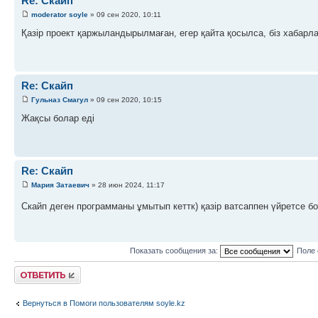
Re: Скайп
moderator soyle
» 09 сен 2020, 10:11
Қазір проект қаржыландырылмаған, егер қайта қосылса, біз хабарл
Re: Скайп
Гульназ Смагул
» 09 сен 2020, 10:15
Жақсы болар еді
Re: Скайп
Мария Затаевич
» 28 июн 2024, 11:17
Скайп деген программаны ұмытып кеттк) қазір ватсаппен үйретсе 
Показать сообщения за:
Поле 
Ответить
Вернуться в Помоги пользователям soyle.kz