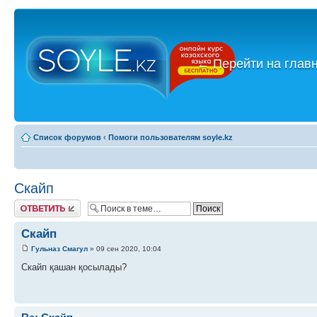
←
Перейти на глав
Список форумов
‹
Помоги пользователям soyle.kz
Скайп
Ответить
Скайп
Гульназ Смагул
» 09 сен 2020, 10:04
Скайп қашан қосылады?