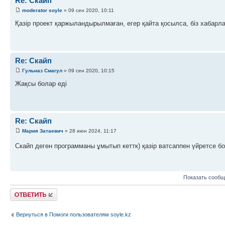
Re: Скайп
moderator soyle
» 09 сен 2020, 10:11
Қазір проект қаржыландырылмаған, егер қайта қосылса, біз хабарл
Re: Скайп
Гульназ Смагул
» 09 сен 2020, 10:15
Жақсы болар еді
Re: Скайп
Мария Затаевич
» 28 июн 2024, 11:17
Скайп деген программаны ұмытып кеттк) қазір ватсаппен үйретсе 
Показать сообщ
Ответить
Вернуться в Помоги пользователям soyle.kz