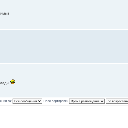
аймыз
болады
ения за:
Поле сортировки