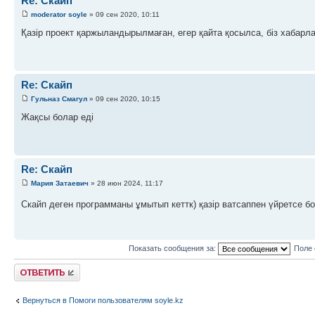
Re: Скайп
moderator soyle
» 09 сен 2020, 10:11
Қазір проект қаржыландырылмаған, егер қайта қосылса, біз хабарл
Re: Скайп
Гульназ Смагул
» 09 сен 2020, 10:15
Жақсы болар еді
Re: Скайп
Мария Затаевич
» 28 июн 2024, 11:17
Скайп деген программаны ұмытып кеттк) қазір ватсаппен үйретсе 
Показать сообщения за:
Поле 
Ответить
Вернуться в Помоги пользователям soyle.kz