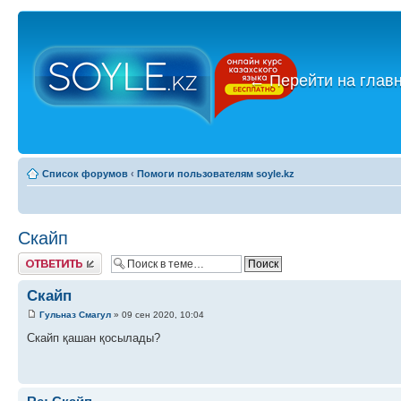
←
Перейти на глав
Список форумов
‹
Помоги пользователям soyle.kz
Скайп
Ответить
Скайп
Гульназ Смагул
» 09 сен 2020, 10:04
Скайп қашан қосылады?