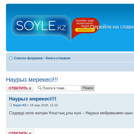
←
Перейти на глав
Список форумов
‹
Книга отзывов
Наурыз мерекесі!!!
Ответить
Наурыз мерекесі!!!
Soyle KZ
» 16 мар 2018, 12:16
Сіздерді келе жатқан Ұлыстың ұлы күні – Наурыз мейрамымен шын 
Ответить