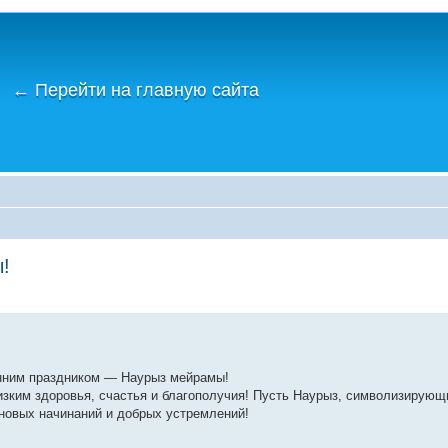
←
Перейти на главную сайта
!
енним праздником — Наурыз мейрамы!
зким здоровья, счастья и благополучия! Пусть Наурыз, символизирующ
 новых начинаний и добрых устремлений!