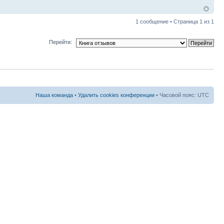
1 сообщение • Страница
1
из
1
Перейти:
Наша команда
•
Удалить cookies конференции
• Часовой пояс: UTC