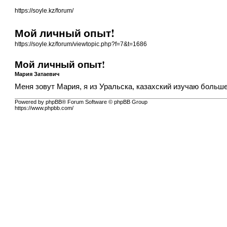
https://soyle.kz/forum/
Мой личный опыт!
https://soyle.kz/forum/viewtopic.php?f=7&t=1686
Мой личный опыт!
Мария Затаевич
Меня зовут Мария, я из Уральска, казахский изучаю больше
Powered by phpBB® Forum Software © phpBB Group
https://www.phpbb.com/