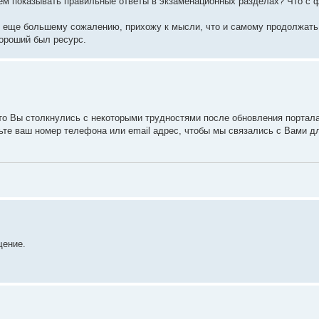
чем показывать правильные ответы в экзаменационных разделах? Что с
 к еще большему сожалению, прихожу к мысли, что и самому продолжать
хороший был ресурс.
то Вы столкнулись с некоторыми трудностями после обновления портал
ьте ваш номер телефона или email адрес, чтобы мы связались с Вами д
щение.