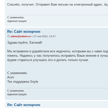
Спасибо, получил. Отправил Вам письмо на электронный адрес, бу
С уважением,
Администрация
Re: Сайт испорчен
admin@admin.ru
» 17 ноя 2021, 13:17
Здравствуйте, Евгений!
Мы исправили и доработали все недочеты, которыми вы с нами по
помочь. Надеюсь у нас получилось исправить Ваше мнение в лучш
будем стараться улучшать его и делать только лучше.
С уважением,
Асет
Тех.поддержка Soyle
С уважением,
Администрация
Re: Сайт испорчен