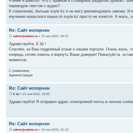
чтения и работы? Что с правкой в словарных разделах уроков? За
переводов текстов к аудио?
К сожалению, больше soyle.kz я не могу рекомендовать никому. И
изучения казахского языка по soyle.kz просто не хочется. А жаль, 
Re: Сайт испорчен
admin@admin.ru
» 15 ноя 2021, 05:37
Здравствуйте, Е.Ш.!
Спасибо, за Ваш подробный отзыв о нашем портале. Очень жаль, ч
очередь хотим помочь и вернуть Ваше доверие! Пожалуйста, остав
моментов.
С уважением,
Администрация
Re: Сайт испорчен
Е Ш
» 15 ноя 2021, 15:02
Здравствуйте! Я отправил адрес электронной почты в личное сооб
Re: Сайт испорчен
admin@admin.ru
» 15 ноя 2021, 21:12