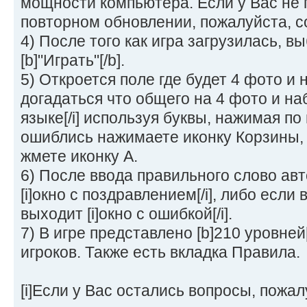
мощности компьютера. Если у Вас не 
повторном обновлении, пожалуйста, 
4) После того как игра загрузилась, в
[b]"Играть"[/b].
5) Откроется поле где будет 4 фото и 
догадаться что общего на 4 фото и наб
языке[/i] используя буквы, нажимая по
ошиблись нажимаете иконку Корзины, 
жмете иконку А.
6) После ввода правильного слово ав
[i]окно с поздравлением[/i], либо если
выходит [i]окно с ошибкой[/i].
7) В игре представлено [b]210 уровней[
игроков. Также есть вкладка Правила.
[i]Если у Вас остались вопросы, пожалу