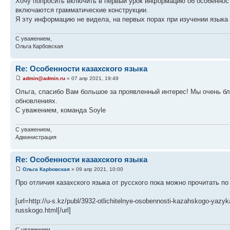
Хочу попросить включить в первый урок информацию об особенностя
включаются грамматические конструкции.
Я эту информацию не видела, на первых порах при изучении языка 
С уважением,
Ольга Карбовская
Re: Особенности казахского языка
admin@admin.ru
» 07 апр 2021, 19:49
Ольга, спасибо Вам большое за проявленный интерес! Мы очень б
обновлениях.
С уважением, команда Soyle
С уважением,
Администрация
Re: Особенности казахского языка
Ольга Карbовская
» 09 апр 2021, 10:00
Про отличия казахского языка от русского пока можно прочитать по
[url=http://u-s.kz/publ/3932-otlichitelnye-osobennosti-kazahskogo-yazy
russkogo.html[/url]
С уважением,