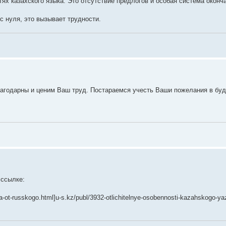
х казахского языка. Это отсутствие предлогов и особая система оконча
с нуля, это вызывает трудности.
лагодарны и ценим Ваш труд. Постараемся учесть Ваши пожелания в бу
 ссылке:
ka-ot-russkogo.html]u-s.kz/publ/3932-otlichitelnye-osobennosti-kazahskogo-ya