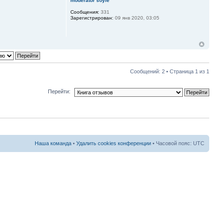
moderator soyle
Сообщения:
331
Зарегистрирован:
09 янв 2020, 03:05
Сообщений: 2 • Страница
1
из
1
Перейти:
Наша команда
•
Удалить cookies конференции
• Часовой пояс: UTC