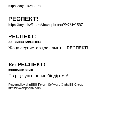
https://soyle.kz/forum/
РЕСПЕКТ!
https://soyle.kz/forum/viewtopic.php?f=7&t=1587
РЕСПЕКТ!
Айнамкөз Алдашева
Жаңа сервистер қосылыпты. РЕСПЕКТ!
Re: РЕСПЕКТ!
moderator soyle
Пікіріңіз үшін алғыс білдіреміз!
Powered by phpBB® Forum Software © phpBB Group
https://www.phpbb.com/