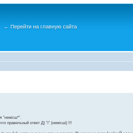
←
Перейти на главную сайта
я "немісш*".
о правильный ответ Д) "і" (немісші) !!!