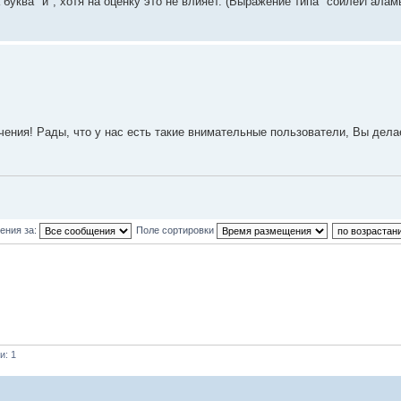
а буква "и", хотя на оценку это не влияет. (Выражение типа "сойлеЙ алам
чения! Рады, что у нас есть такие внимательные пользователи, Вы дела
ения за:
Поле сортировки
и: 1