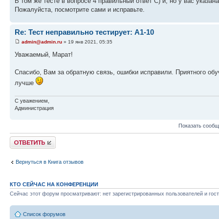
В том же тесте в вопросе 4 правильный ответ С) й, но у вас указан
Пожалуйста, посмотрите сами и исправьте.
Re: Тест неправильно тестирует: А1-10
admin@admin.ru
» 19 янв 2021, 05:35
Уважаемый, Марат!
Спасибо, Вам за обратную связь, ошибки исправили. Приятного обу
лучше
С уважением,
Администрация
Показать сообщ
Ответить
Вернуться в Книга отзывов
КТО СЕЙЧАС НА КОНФЕРЕНЦИИ
Сейчас этот форум просматривают: нет зарегистрированных пользователей и гост
Список форумов