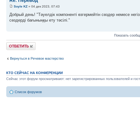
Re: Перевод
Soyle KZ
» 04 дек 2023, 07:43
Добрый день! "Тәуелдік компоненті өзгермейтін сөздер немесе негі
сөздерді бағыныңқы ету тәсілі."
Показать сообщ
Ответить
Вернуться в Речевое мастерство
КТО СЕЙЧАС НА КОНФЕРЕНЦИИ
Сейчас этот форум просматривают: нет зарегистрированных пользователей и гост
Список форумов