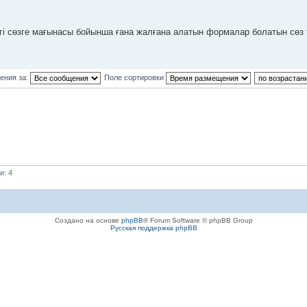
згі сөзге мағынасы бойынша ғана жалғана алатын формалар болатын сөз т
ения за:
Поле сортировки
и: 4
Создано на основе
phpBB
® Forum Software © phpBB Group
Русская поддержка phpBB