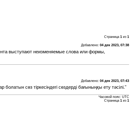
Страница
1
из
1
Добавлено:
04 дек 2023, 07:38
нента выступают неизменяемые слова или формы,
Добавлено:
04 дек 2023, 07:43
 болатын сөз тіркесіндегі сөздерді бағыныңқы ету тәсілі."
Часовой пояс: UTC
Страница
1
из
1