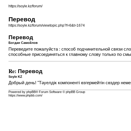
https://soyle.kz/forum/
Перевод
https://soyle.kz/forum/viewtopic.php?f=6&t=1674
Перевод
Богдан Самойлов
Переведите пожалуйста : способ подчинительной связи сло
способные присоединяться к главному слову только по смы
Re: Перевод
Soyle KZ
Добрый день! "Тәуелдік компоненті өзгермейтін сөздер неме
Powered by phpBB® Forum Software © phpBB Group
https://www.phpbb.com/