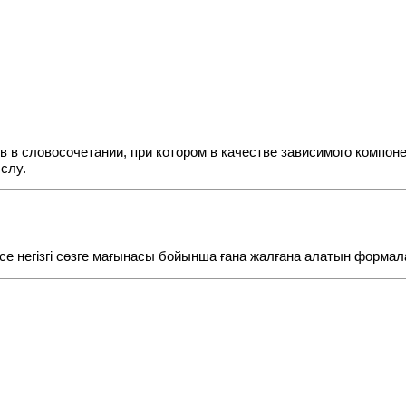
в в словосочетании, при котором в качестве зависимого компо
слу.
се негізгі сөзге мағынасы бойынша ғана жалғана алатын формалар