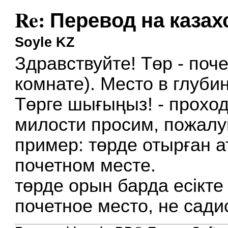
Re: Перевод на казах
Soyle KZ
Здравствуйте! Төр - поче
комнате). Место в глуби
Төрге шығыңыз! - проход
милости просим, пожалу
пример: төрде отырған а
почетном месте.
төрде орын барда есікте
почетное место, не садис