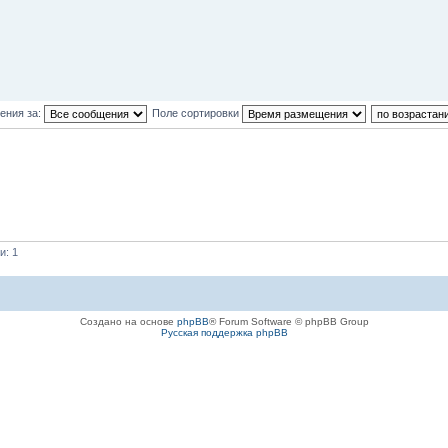
ения за:
Поле сортировки
и: 1
Создано на основе
phpBB
® Forum Software © phpBB Group
Русская поддержка phpBB