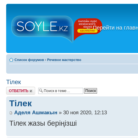
←
Перейти на глав
Список форумов
‹
Речевое мастерство
Тілек
Ответить
Тілек
Аделя Ашмакын
» 30 ноя 2020, 12:13
Тілек жазы беріңізші