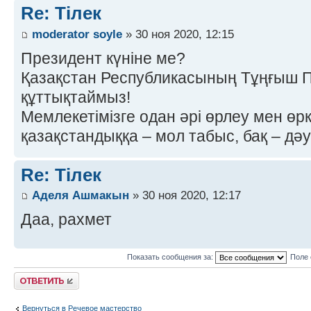
Re: Тілек
moderator soyle
» 30 ноя 2020, 12:15
Президент күніне ме?
Қазақстан Республикасының Тұңғыш П
құттықтаймыз!
Мемлекетімізге одан әрі өрлеу мен өрк
қазақстандыққа – мол табыс, бақ – дәу
Re: Тілек
Аделя Ашмакын
» 30 ноя 2020, 12:17
Даа, рахмет
Показать сообщения за:
Поле 
Ответить
Вернуться в Речевое мастерство