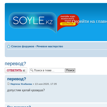
←
Перейти на глав
Список форумов
‹
Речевое мастерство
перевод?
Ответить
перевод?
Наргиза Усабаева
» 13 ноя 2020, 17:35
допустим қалай қазақша?