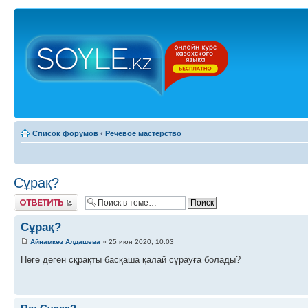
Список форумов
‹
Речевое мастерство
Сұрақ?
Ответить
Сұрақ?
Айнамкөз Алдашева
» 25 июн 2020, 10:03
Неге деген сқрақты басқаша қалай сұрауға болады?