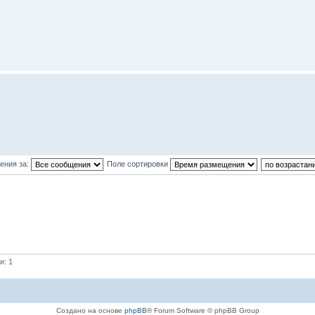
ения за:
Поле сортировки
и: 1
Создано на основе
phpBB
® Forum Software © phpBB Group