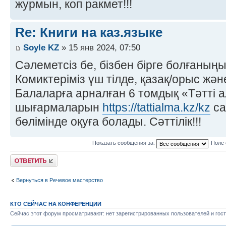
журмын, коп ракмет!!!
Re: Книги на каз.языке
Soyle KZ
» 15 янв 2024, 07:50
Сәлеметсіз бе, бізбен бірге болғаны
Комиктеріміз үш тілде, қазақ/орыс жән
Балаларға арналған 6 томдық «Тәтті 
шығармаларын
https://tattialma.kz/kz
са
бөлімінде оқуға болады. Сәттілік!!!
Показать сообщения за:
Поле 
Ответить
Вернуться в Речевое мастерство
КТО СЕЙЧАС НА КОНФЕРЕНЦИИ
Сейчас этот форум просматривают: нет зарегистрированных пользователей и гост