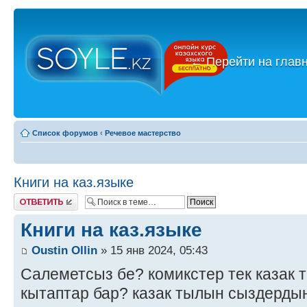
←
Перейти на глав
Список форумов
‹
Речевое мастерство
Книги на каз.языке
Ответить
Книги на каз.языке
Oustin Ollin
» 15 янв 2024, 05:43
Салеметсыз бе? комикстер тек казак 
кытаптар бар? казак тылын сыздерды