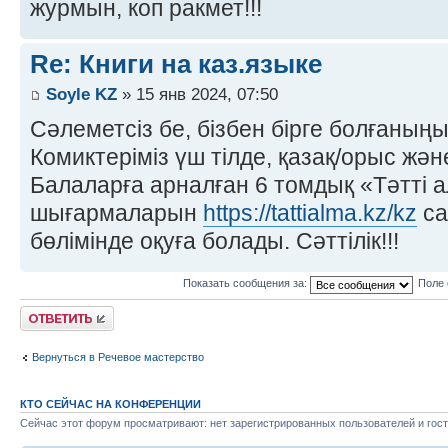
журмын, коп ракмет!!!
Re: Книги на каз.языке
Soyle KZ
» 15 янв 2024, 07:50
Сәлеметсіз бе, бізбен бірге болғаны
Комиктеріміз үш тілде, қазақ/орыс жән
Балаларға арналған 6 томдық «Тәтті 
шығармаларын
https://tattialma.kz/kz
са
бөлімінде оқуға болады. Сәттілік!!!
Показать сообщения за:
Поле 
Ответить
Вернуться в Речевое мастерство
КТО СЕЙЧАС НА КОНФЕРЕНЦИИ
Сейчас этот форум просматривают: нет зарегистрированных пользователей и гост