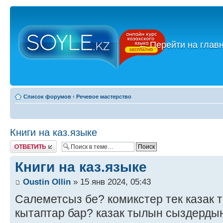
←
Перейти на глав
Список форумов
‹
Речевое мастерство
Книги на каз.языке
Ответить
Книги на каз.языке
Oustin Ollin
» 15 янв 2024, 05:43
Салеметсыз бе? комикстер тек казак 
кытаптар бар? казак тылын сыздерды