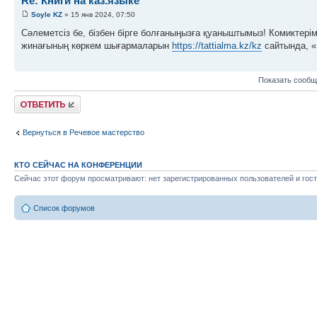
Re: Книги на каз.языке
Soyle KZ
» 15 янв 2024, 07:50
Сәлеметсіз бе, бізбен бірге болғаныңызға қуаныштымыз! Комиктерім
жинағының көркем шығармаларын
https://tattialma.kz/kz
сайтында, «К
Показать сообщ
Ответить
Вернуться в Речевое мастерство
КТО СЕЙЧАС НА КОНФЕРЕНЦИИ
Сейчас этот форум просматривают: нет зарегистрированных пользователей и гост
Список форумов