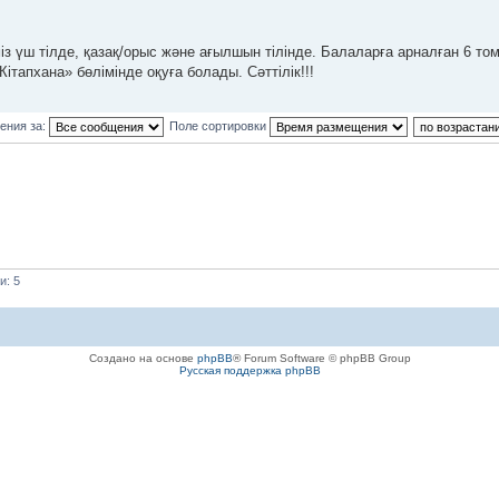
із үш тілде, қазақ/орыс және ағылшын тілінде. Балаларға арналған 6 то
ітапхана» бөлімінде оқуға болады. Сәттілік!!!
ения за:
Поле сортировки
и: 5
Создано на основе
phpBB
® Forum Software © phpBB Group
Русская поддержка phpBB