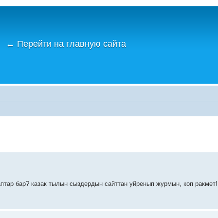
←
Перейти на главную сайта
птар бар? казак тылын сыздердын сайттан уйренып журмын, коп ракмет!