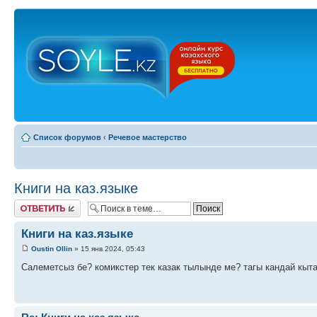
Список форумов
‹
Речевое мастерство
Книги на каз.языке
Ответить
Книги на каз.языке
Oustin Ollin
» 15 янв 2024, 05:43
Салеметсыз бе? комикстер тек казак тылынде ме? тагы кандай кыта