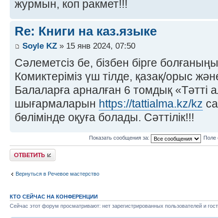
журмын, коп ракмет!!!
Re: Книги на каз.языке
Soyle KZ
» 15 янв 2024, 07:50
Сәлеметсіз бе, бізбен бірге болғаны
Комиктеріміз үш тілде, қазақ/орыс жән
Балаларға арналған 6 томдық «Тәтті 
шығармаларын
https://tattialma.kz/kz
са
бөлімінде оқуға болады. Сәттілік!!!
Показать сообщения за:
Поле 
Ответить
Вернуться в Речевое мастерство
КТО СЕЙЧАС НА КОНФЕРЕНЦИИ
Сейчас этот форум просматривают: нет зарегистрированных пользователей и гост