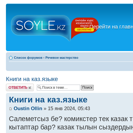
←
Перейти на глав
Список форумов
‹
Речевое мастерство
Книги на каз.языке
Ответить
Книги на каз.языке
Oustin Ollin
» 15 янв 2024, 05:43
Салеметсыз бе? комикстер тек казак 
кытаптар бар? казак тылын сыздерды