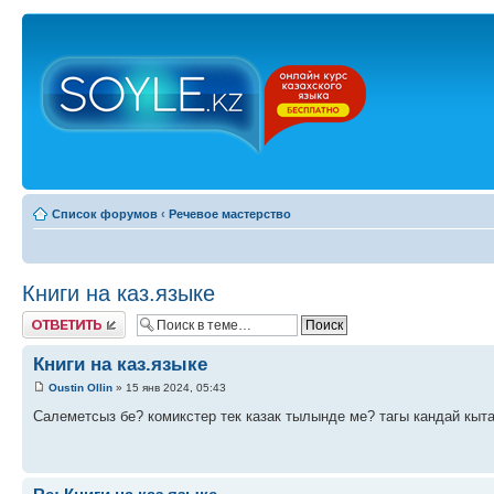
Список форумов
‹
Речевое мастерство
Книги на каз.языке
Ответить
Книги на каз.языке
Oustin Ollin
» 15 янв 2024, 05:43
Салеметсыз бе? комикстер тек казак тылынде ме? тагы кандай кыта