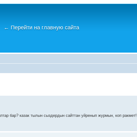
←
Перейти на главную сайта
птар бар? казак тылын сыздердын сайттан уйренып журмын, коп ракмет!