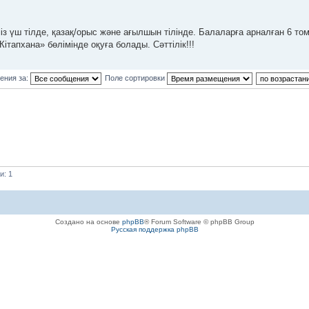
із үш тілде, қазақ/орыс және ағылшын тілінде. Балаларға арналған 6 то
ітапхана» бөлімінде оқуға болады. Сәттілік!!!
ения за:
Поле сортировки
и: 1
Создано на основе
phpBB
® Forum Software © phpBB Group
Русская поддержка phpBB