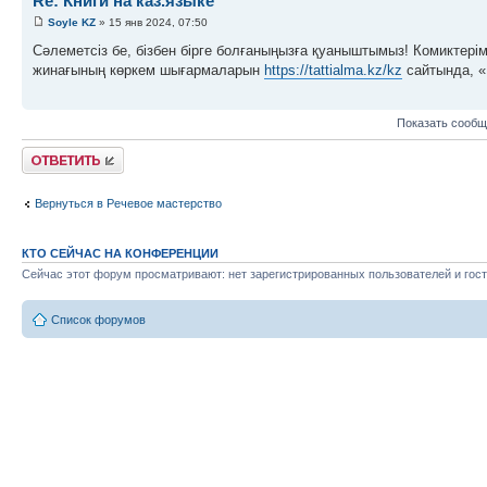
Re: Книги на каз.языке
Soyle KZ
» 15 янв 2024, 07:50
Сәлеметсіз бе, бізбен бірге болғаныңызға қуаныштымыз! Комиктерім
жинағының көркем шығармаларын
https://tattialma.kz/kz
сайтында, «К
Показать сообщ
Ответить
Вернуться в Речевое мастерство
КТО СЕЙЧАС НА КОНФЕРЕНЦИИ
Сейчас этот форум просматривают: нет зарегистрированных пользователей и гост
Список форумов