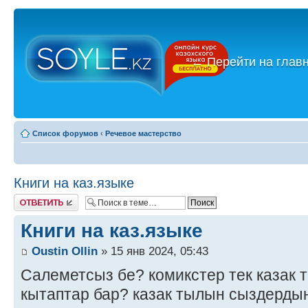
←
Перейти на глав
Список форумов
‹
Речевое мастерство
Книги на каз.языке
Ответить
Книги на каз.языке
Oustin Ollin
» 15 янв 2024, 05:43
Салеметсыз бе? комикстер тек казак 
кытаптар бар? казак тылын сыздерды