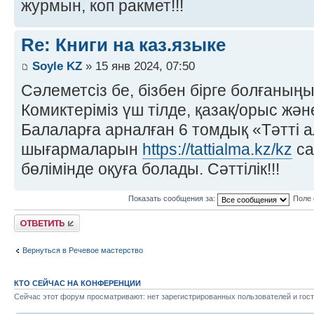
журмын, коп ракмет!!!
Re: Книги на каз.языке
Soyle KZ
» 15 янв 2024, 07:50
Сәлеметсіз бе, бізбен бірге болғаны
Комиктеріміз үш тілде, қазақ/орыс жән
Балаларға арналған 6 томдық «Тәтті 
шығармаларын
https://tattialma.kz/kz
са
бөлімінде оқуға болады. Сәттілік!!!
Показать сообщения за:
Поле 
Ответить
Вернуться в Речевое мастерство
КТО СЕЙЧАС НА КОНФЕРЕНЦИИ
Сейчас этот форум просматривают: нет зарегистрированных пользователей и гост