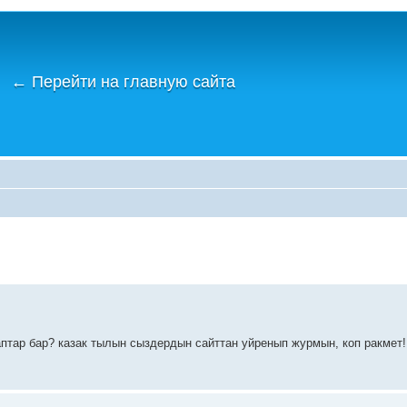
←
Перейти на главную сайта
птар бар? казак тылын сыздердын сайттан уйренып журмын, коп ракмет!