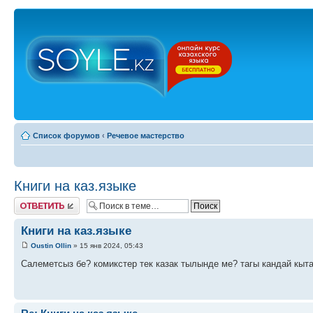
Список форумов
‹
Речевое мастерство
Книги на каз.языке
Ответить
Книги на каз.языке
Oustin Ollin
» 15 янв 2024, 05:43
Салеметсыз бе? комикстер тек казак тылынде ме? тагы кандай кыта