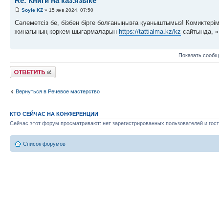
Re: Книги на каз.языке
Soyle KZ
» 15 янв 2024, 07:50
Сәлеметсіз бе, бізбен бірге болғаныңызға қуаныштымыз! Комиктерім
жинағының көркем шығармаларын
https://tattialma.kz/kz
сайтында, «К
Показать сообщ
Ответить
Вернуться в Речевое мастерство
КТО СЕЙЧАС НА КОНФЕРЕНЦИИ
Сейчас этот форум просматривают: нет зарегистрированных пользователей и гост
Список форумов