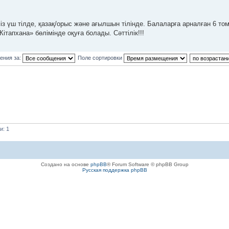
із үш тілде, қазақ/орыс және ағылшын тілінде. Балаларға арналған 6 то
ітапхана» бөлімінде оқуға болады. Сәттілік!!!
ения за:
Поле сортировки
и: 1
Создано на основе
phpBB
® Forum Software © phpBB Group
Русская поддержка phpBB