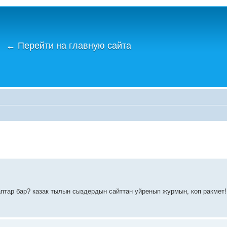
←
Перейти на главную сайта
птар бар? казак тылын сыздердын сайттан уйренып журмын, коп ракмет!