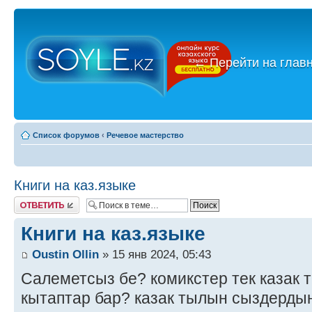
←
Перейти на глав
Список форумов
‹
Речевое мастерство
Книги на каз.языке
Ответить
Книги на каз.языке
Oustin Ollin
» 15 янв 2024, 05:43
Салеметсыз бе? комикстер тек казак 
кытаптар бар? казак тылын сыздерды