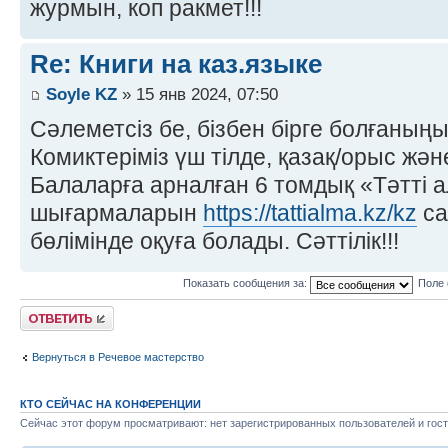
журмын, коп ракмет!!!
Re: Книги на каз.языке
Soyle KZ
» 15 янв 2024, 07:50
Сәлеметсіз бе, бізбен бірге болғаны
Комиктеріміз үш тілде, қазақ/орыс жән
Балаларға арналған 6 томдық «Тәтті 
шығармаларын
https://tattialma.kz/kz
са
бөлімінде оқуға болады. Сәттілік!!!
Показать сообщения за:
Поле 
Ответить
Вернуться в Речевое мастерство
КТО СЕЙЧАС НА КОНФЕРЕНЦИИ
Сейчас этот форум просматривают: нет зарегистрированных пользователей и гост