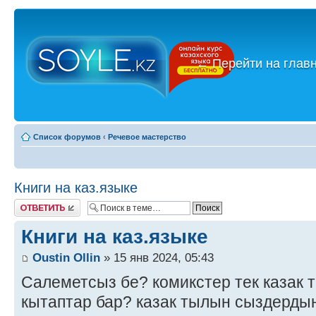
←
Перейти на глав
Список форумов
‹
Речевое мастерство
Книги на каз.языке
Ответить
Книги на каз.языке
Oustin Ollin
» 15 янв 2024, 05:43
Салеметсыз бе? комикстер тек казак 
кытаптар бар? казак тылын сыздерды