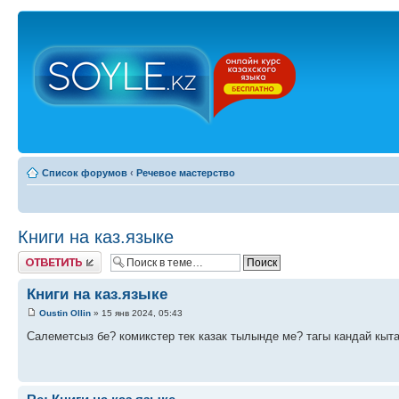
Список форумов
‹
Речевое мастерство
Книги на каз.языке
Ответить
Книги на каз.языке
Oustin Ollin
» 15 янв 2024, 05:43
Салеметсыз бе? комикстер тек казак тылынде ме? тагы кандай кыта