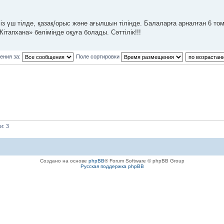
із үш тілде, қазақ/орыс және ағылшын тілінде. Балаларға арналған 6 то
ітапхана» бөлімінде оқуға болады. Сәттілік!!!
ения за:
Поле сортировки
и: 3
Создано на основе
phpBB
® Forum Software © phpBB Group
Русская поддержка phpBB