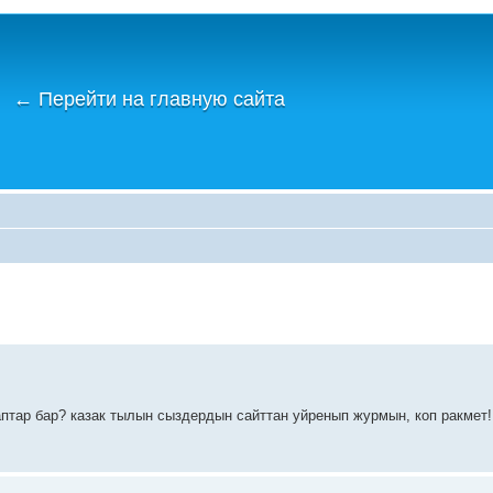
←
Перейти на главную сайта
птар бар? казак тылын сыздердын сайттан уйренып журмын, коп ракмет!