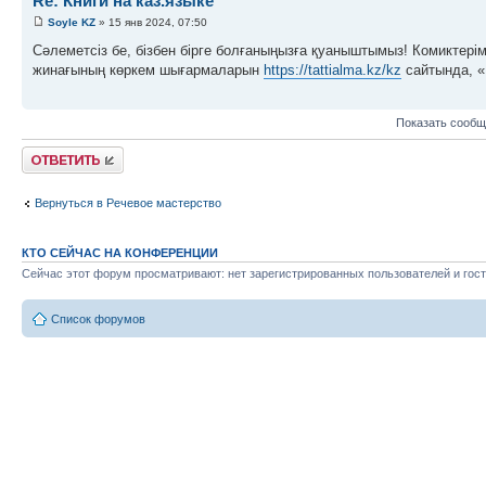
Re: Книги на каз.языке
Soyle KZ
» 15 янв 2024, 07:50
Сәлеметсіз бе, бізбен бірге болғаныңызға қуаныштымыз! Комиктерім
жинағының көркем шығармаларын
https://tattialma.kz/kz
сайтында, «К
Показать сообщ
Ответить
Вернуться в Речевое мастерство
КТО СЕЙЧАС НА КОНФЕРЕНЦИИ
Сейчас этот форум просматривают: нет зарегистрированных пользователей и гост
Список форумов