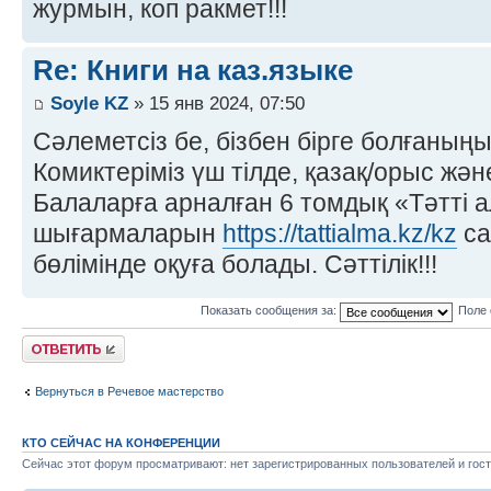
журмын, коп ракмет!!!
Re: Книги на каз.языке
Soyle KZ
» 15 янв 2024, 07:50
Сәлеметсіз бе, бізбен бірге болғаны
Комиктеріміз үш тілде, қазақ/орыс жән
Балаларға арналған 6 томдық «Тәтті 
шығармаларын
https://tattialma.kz/kz
са
бөлімінде оқуға болады. Сәттілік!!!
Показать сообщения за:
Поле 
Ответить
Вернуться в Речевое мастерство
КТО СЕЙЧАС НА КОНФЕРЕНЦИИ
Сейчас этот форум просматривают: нет зарегистрированных пользователей и гост