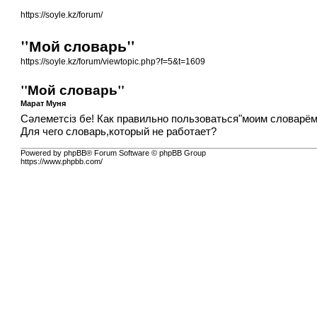
https://soyle.kz/forum/
"Мой словарь"
https://soyle.kz/forum/viewtopic.php?f=5&t=1609
"Мой словарь"
Марат Муня
Сәлеметсіз бе! Как правильно пользоваться"моим словарём
Для чего словарь,который не работает?
Powered by phpBB® Forum Software © phpBB Group
https://www.phpbb.com/