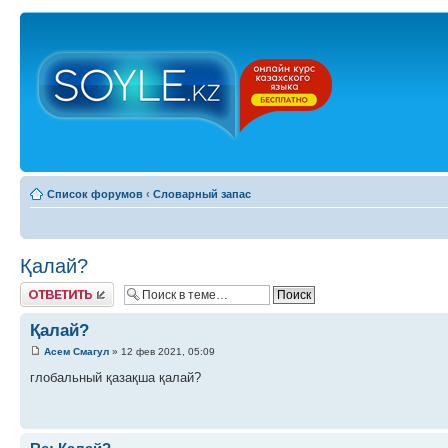
Список форумов
‹
Словарный запас
Қалай?
Ответить
Қалай?
Асем Смагул
» 12 фев 2021, 05:09
глобальный қазақша қалай?