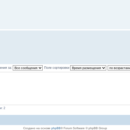
ения за:
Поле сортировки
и: 2
Создано на основе
phpBB
® Forum Software © phpBB Group