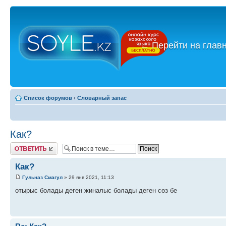
←
Перейти на глав
Список форумов
‹
Словарный запас
Как?
Ответить
Как?
Гульназ Смагул
» 29 янв 2021, 11:13
отырыс болады деген жиналыс болады деген сөз бе