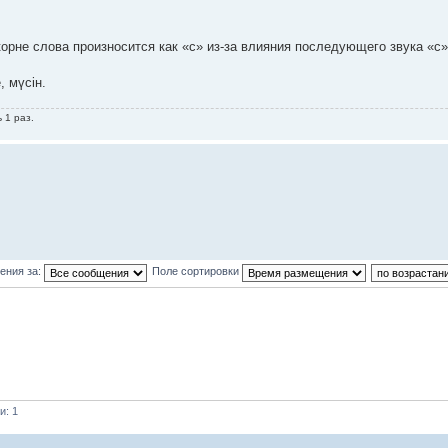
корне слова произносится как «с» из-за влияния последующего звука «с
, мүсін.
 1 раз.
ения за:
Поле сортировки
и: 1