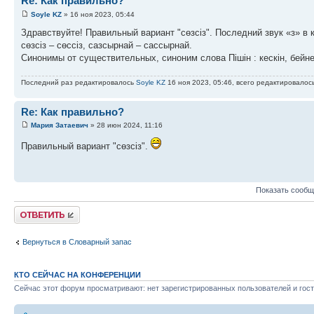
Re: Как правильно?
Soyle KZ
» 16 ноя 2023, 05:44
Здравствуйте! Правильный вариант "сөзсіз". Последний звук «з» в 
сөзсіз – сөссіз, сазсырнай – сассырнай.
Синонимы от существительных, синоним слова Пішін : кескін, бейне
Последний раз редактировалось
Soyle KZ
16 ноя 2023, 05:46, всего редактировалось
Re: Как правильно?
Мария Затаевич
» 28 июн 2024, 11:16
Правильный вариант "сөзсіз".
Показать сообщ
Ответить
Вернуться в Словарный запас
КТО СЕЙЧАС НА КОНФЕРЕНЦИИ
Сейчас этот форум просматривают: нет зарегистрированных пользователей и гост