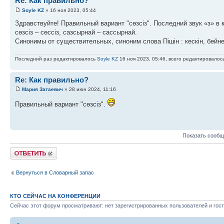
Re: Как правильно?
Soyle KZ
» 16 ноя 2023, 05:44
Здравствуйте! Правильный вариант "сөзсіз". Последний звук «з» в 
сөзсіз – сөссіз, сазсырнай – сассырнай.
Синонимы от существительных, синоним слова Пішін : кескін, бейне
Последний раз редактировалось
Soyle KZ
16 ноя 2023, 05:46, всего редактировалось
Re: Как правильно?
Мария Затаевич
» 28 июн 2024, 11:16
Правильный вариант "сөзсіз".
Показать сообщ
Ответить
Вернуться в Словарный запас
КТО СЕЙЧАС НА КОНФЕРЕНЦИИ
Сейчас этот форум просматривают: нет зарегистрированных пользователей и гост