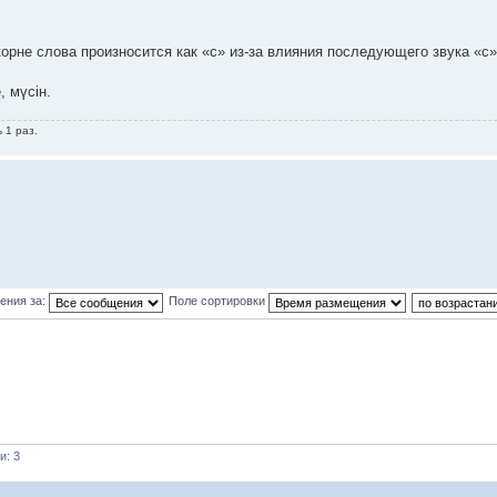
корне слова произносится как «с» из-за влияния последующего звука «с
, мүсін.
 1 раз.
ения за:
Поле сортировки
и: 3