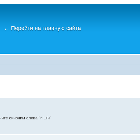
←
Перейти на главную сайта
жите синоним слова "пішін"